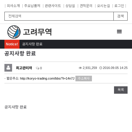
회사소개
주요납품처
관련사이트
상담실
견적문의
오시는길
로그인
검색
Toggle
navigat
Notice!
공지사항 완료
공지사항 완료
최고관리자
2,931,259
2016.09.05 14:25
0
- 짧은주소:
http://koryo-trading.com/bbs/?t=14n7J
주소복사
목록
공지사항 완료