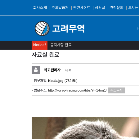
회사소개
주요납품처
관련사이트
상담실
견적문의
오시는
Notice!
공지사항 완료
자료실 완료
최고관리자
0
- 첨부파일:
Koala.jpg
(762.5K)
- 짧은주소:
http://koryo-trading.com/bbs/?t=14mZJ
주소복사