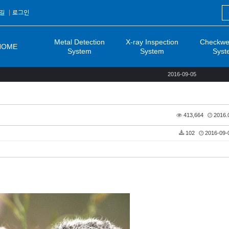
길
로그인
Metal Detection
X-ray Inspection
Checkwe
HOME
System
System
Syst
2016-09-05
413,664
2016.0
102
2016-09-0