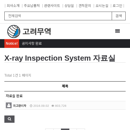
회사소개
주요납품처
관련사이트
상담실
견적문의
오시는길
로그인
검색
Toggle
navigat
Notice!
공지사항 완료
X-ray Inspection System 자료실
Total 1건
1 페이지
제목
자료실 완료
최고관리자
2016.09.02
803,726